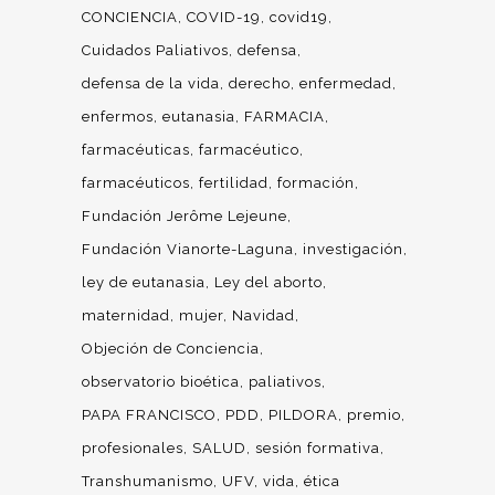
CONCIENCIA
COVID-19
covid19
Cuidados Paliativos
defensa
defensa de la vida
derecho
enfermedad
enfermos
eutanasia
FARMACIA
farmacéuticas
farmacéutico
farmacéuticos
fertilidad
formación
Fundación Jerôme Lejeune
Fundación Vianorte-Laguna
investigación
ley de eutanasia
Ley del aborto
maternidad
mujer
Navidad
Objeción de Conciencia
observatorio bioética
paliativos
PAPA FRANCISCO
PDD
PILDORA
premio
profesionales
SALUD
sesión formativa
Transhumanismo
UFV
vida
ética