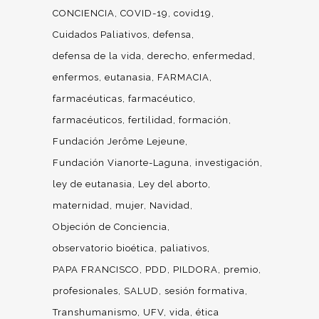
CONCIENCIA
COVID-19
covid19
Cuidados Paliativos
defensa
defensa de la vida
derecho
enfermedad
enfermos
eutanasia
FARMACIA
farmacéuticas
farmacéutico
farmacéuticos
fertilidad
formación
Fundación Jerôme Lejeune
Fundación Vianorte-Laguna
investigación
ley de eutanasia
Ley del aborto
maternidad
mujer
Navidad
Objeción de Conciencia
observatorio bioética
paliativos
PAPA FRANCISCO
PDD
PILDORA
premio
profesionales
SALUD
sesión formativa
Transhumanismo
UFV
vida
ética