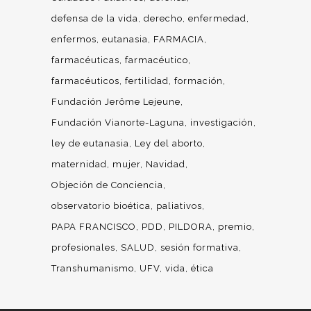
defensa de la vida
derecho
enfermedad
enfermos
eutanasia
FARMACIA
farmacéuticas
farmacéutico
farmacéuticos
fertilidad
formación
Fundación Jerôme Lejeune
Fundación Vianorte-Laguna
investigación
ley de eutanasia
Ley del aborto
maternidad
mujer
Navidad
Objeción de Conciencia
observatorio bioética
paliativos
PAPA FRANCISCO
PDD
PILDORA
premio
profesionales
SALUD
sesión formativa
Transhumanismo
UFV
vida
ética