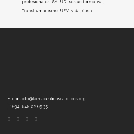
profesionales
SALUD
sesión formativa
Transhumanismo
UFV
vida
ética
E: contacto@farmaceuticoscatolicos.org
T: (+34) 648 02 65 35