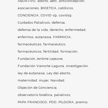
ABORTIVO
aborto
aefc
anticoncepción
asociaciones
BIOETICA
católicos
CONCIENCIA
COVID-19
covid19
Cuidados Paliativos
defensa
defensa de la vida
derecho
enfermedad
enfermos
eutanasia
FARMACIA
farmacéuticas
farmacéutico
farmacéuticos
fertilidad
formación
Fundación Jerôme Lejeune
Fundación Vianorte-Laguna
investigación
ley de eutanasia
Ley del aborto
maternidad
mujer
Navidad
Objeción de Conciencia
observatorio bioética
paliativos
PAPA FRANCISCO
PDD
PILDORA
premio