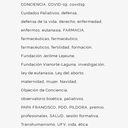
CONCIENCIA
COVID-19
covid19
Cuidados Paliativos
defensa
defensa de la vida
derecho
enfermedad
enfermos
eutanasia
FARMACIA
farmacéuticas
farmacéutico
farmacéuticos
fertilidad
formación
Fundación Jerôme Lejeune
Fundación Vianorte-Laguna
investigación
ley de eutanasia
Ley del aborto
maternidad
mujer
Navidad
Objeción de Conciencia
observatorio bioética
paliativos
PAPA FRANCISCO
PDD
PILDORA
premio
profesionales
SALUD
sesión formativa
Transhumanismo
UFV
vida
ética