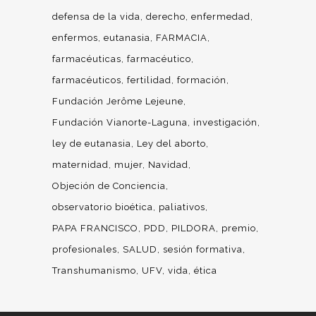
defensa de la vida
derecho
enfermedad
enfermos
eutanasia
FARMACIA
farmacéuticas
farmacéutico
farmacéuticos
fertilidad
formación
Fundación Jerôme Lejeune
Fundación Vianorte-Laguna
investigación
ley de eutanasia
Ley del aborto
maternidad
mujer
Navidad
Objeción de Conciencia
observatorio bioética
paliativos
PAPA FRANCISCO
PDD
PILDORA
premio
profesionales
SALUD
sesión formativa
Transhumanismo
UFV
vida
ética