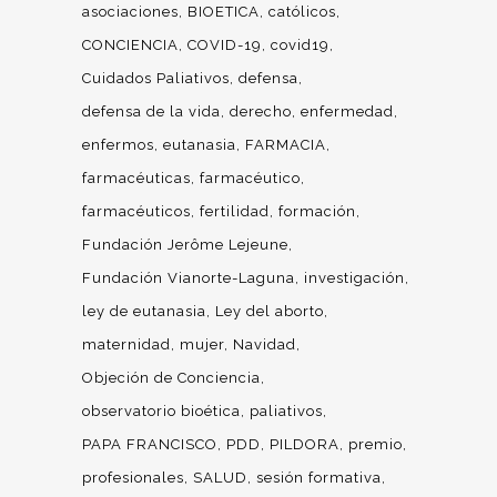
asociaciones
BIOETICA
católicos
CONCIENCIA
COVID-19
covid19
Cuidados Paliativos
defensa
defensa de la vida
derecho
enfermedad
enfermos
eutanasia
FARMACIA
farmacéuticas
farmacéutico
farmacéuticos
fertilidad
formación
Fundación Jerôme Lejeune
Fundación Vianorte-Laguna
investigación
ley de eutanasia
Ley del aborto
maternidad
mujer
Navidad
Objeción de Conciencia
observatorio bioética
paliativos
PAPA FRANCISCO
PDD
PILDORA
premio
profesionales
SALUD
sesión formativa