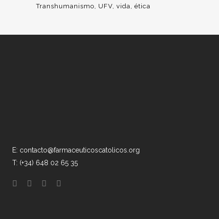
Transhumanismo
UFV
vida
ética
E: contacto@farmaceuticoscatolicos.org
T: (+34) 648 02 65 35