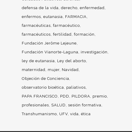
defensa de la vida
derecho
enfermedad
enfermos
eutanasia
FARMACIA
farmacéuticas
farmacéutico
farmacéuticos
fertilidad
formación
Fundación Jerôme Lejeune
Fundación Vianorte-Laguna
investigación
ley de eutanasia
Ley del aborto
maternidad
mujer
Navidad
Objeción de Conciencia
observatorio bioética
paliativos
PAPA FRANCISCO
PDD
PILDORA
premio
profesionales
SALUD
sesión formativa
Transhumanismo
UFV
vida
ética