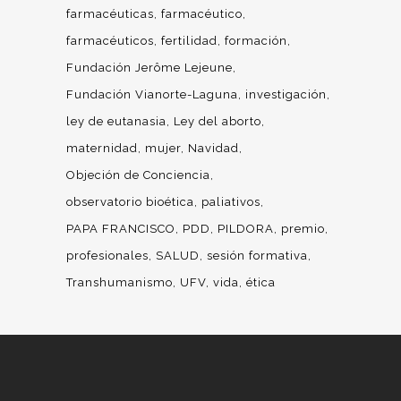
farmacéuticas
farmacéutico
farmacéuticos
fertilidad
formación
Fundación Jerôme Lejeune
Fundación Vianorte-Laguna
investigación
ley de eutanasia
Ley del aborto
maternidad
mujer
Navidad
Objeción de Conciencia
observatorio bioética
paliativos
PAPA FRANCISCO
PDD
PILDORA
premio
profesionales
SALUD
sesión formativa
Transhumanismo
UFV
vida
ética