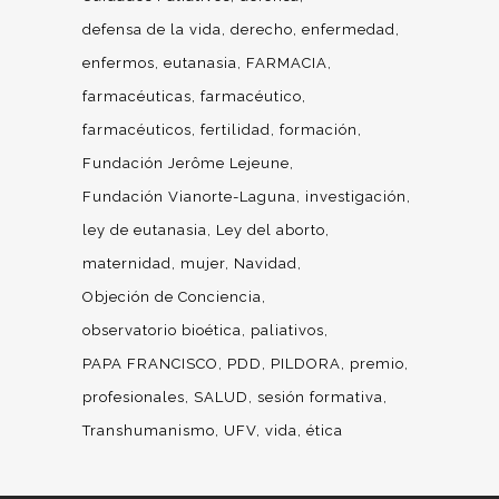
defensa de la vida
derecho
enfermedad
enfermos
eutanasia
FARMACIA
farmacéuticas
farmacéutico
farmacéuticos
fertilidad
formación
Fundación Jerôme Lejeune
Fundación Vianorte-Laguna
investigación
ley de eutanasia
Ley del aborto
maternidad
mujer
Navidad
Objeción de Conciencia
observatorio bioética
paliativos
PAPA FRANCISCO
PDD
PILDORA
premio
profesionales
SALUD
sesión formativa
Transhumanismo
UFV
vida
ética