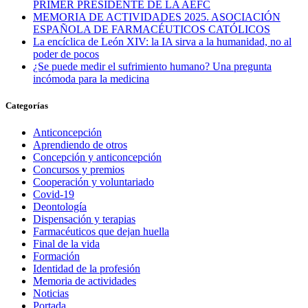
PRIMER PRESIDENTE DE LA AEFC
MEMORIA DE ACTIVIDADES 2025. ASOCIACIÓN
ESPAÑOLA DE FARMACÉUTICOS CATÓLICOS
La encíclica de León XIV: la IA sirva a la humanidad, no al
poder de pocos
¿Se puede medir el sufrimiento humano? Una pregunta
incómoda para la medicina
Categorías
Anticoncepción
Aprendiendo de otros
Concepción y anticoncepción
Concursos y premios
Cooperación y voluntariado
Covid-19
Deontología
Dispensación y terapias
Farmacéuticos que dejan huella
Final de la vida
Formación
Identidad de la profesión
Memoria de actividades
Noticias
Portada