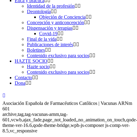
Ética y práctica
Identidad de la profesión
Deontología
Objeción de Conciencia
Concepción y anticoncepción
Dispensación y terapias
Covid-19
Final de la vida
Publicaciones de interés
Boletines
Contenido exclusivo para socios
HAZTE SOCIO
Hazte socio
Contenido exclusivo para socios
Contacto
Dona
Asociación Española de Farmacéuticos Católicos | Vacunas ARNm
601
archive,tag,tag-vacunas-arnm,tag-
601,vcwb,ajax_fade,page_not_loaded,,no_animation_on_touch,qode
theme-ver-16.6,qode-theme-bridge,wpb-js-composer js-comp-ver-
8.5,vc_responsive