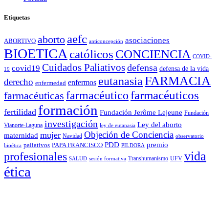
Etiquetas
aefc
aborto
asociaciones
ABORTIVO
anticoncepción
BIOETICA
católicos
CONCIENCIA
COVID-
Cuidados Paliativos
defensa
covid19
defensa de la vida
19
FARMACIA
eutanasia
derecho
enfermos
enfermedad
farmacéuticos
farmacéutico
farmacéuticas
formación
fertilidad
Fundación Jerôme Lejeune
Fundación
investigación
Ley del aborto
Vianorte-Laguna
ley de eutanasia
Objeción de Conciencia
mujer
maternidad
Navidad
observatorio
PDD
premio
paliativos
PAPA FRANCISCO
bioética
PILDORA
vida
profesionales
Transhumanismo
UFV
SALUD
sesión formativa
ética