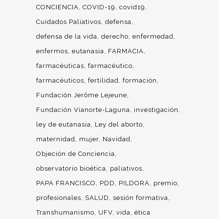
CONCIENCIA
COVID-19
covid19
Cuidados Paliativos
defensa
defensa de la vida
derecho
enfermedad
enfermos
eutanasia
FARMACIA
farmacéuticas
farmacéutico
farmacéuticos
fertilidad
formación
Fundación Jerôme Lejeune
Fundación Vianorte-Laguna
investigación
ley de eutanasia
Ley del aborto
maternidad
mujer
Navidad
Objeción de Conciencia
observatorio bioética
paliativos
PAPA FRANCISCO
PDD
PILDORA
premio
profesionales
SALUD
sesión formativa
Transhumanismo
UFV
vida
ética