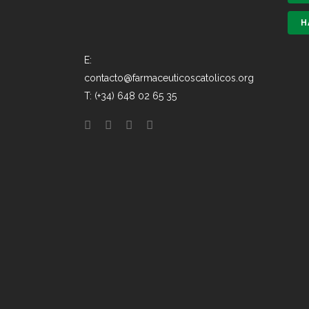
H
E:
contacto@farmaceuticoscatolicos.org
T: (+34) 648 02 65 35