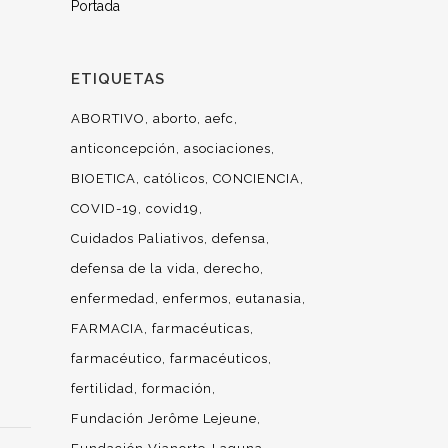
Portada
ETIQUETAS
ABORTIVO
aborto
aefc
anticoncepción
asociaciones
BIOETICA
católicos
CONCIENCIA
COVID-19
covid19
Cuidados Paliativos
defensa
defensa de la vida
derecho
enfermedad
enfermos
eutanasia
FARMACIA
farmacéuticas
farmacéutico
farmacéuticos
fertilidad
formación
Fundación Jerôme Lejeune