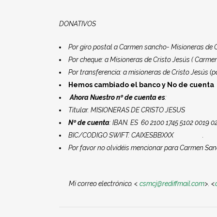
DONATIVOS
Por giro postal a Carmen sancho- Misioneras de 
Por cheque: a Misioneras de Cristo Jesús ( Carm
Por transferencia: a misioneras de Cristo Jesús 
Hemos cambiado el banco y No de cuenta
Ahora Nuestro nº de cuenta es
:
Titular. MISIONERAS DE CRISTO JESUS
Nº de cuenta
: IBAN. ES 60 2100 1745 5102 0019 0
BIC/CODIGO SWIFT: CAIXESBBXXX .
Por favor no olvidéis mencionar para Carmen San
Mi
correo electrónico. <
csmcj@rediffmail.com
>.
<