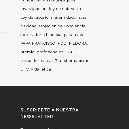
Fundación Vianorte-Laguna
investigación
ley de eutanasia
Ley del aborto
maternidad
mujer
Navidad
Objeción de Conciencia
observatorio bioética
paliativos
PAPA FRANCISCO
PDD
PILDORA
premio
profesionales
SALUD
sesión formativa
Transhumanismo
UFV
vida
ética
SUSCRÍBETE A NUESTRA
NEWSLETTER