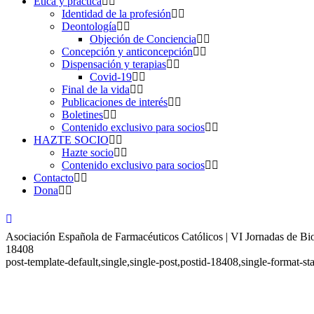
Ética y práctica
Identidad de la profesión
Deontología
Objeción de Conciencia
Concepción y anticoncepción
Dispensación y terapias
Covid-19
Final de la vida
Publicaciones de interés
Boletines
Contenido exclusivo para socios
HAZTE SOCIO
Hazte socio
Contenido exclusivo para socios
Contacto
Dona
Asociación Española de Farmacéuticos Católicos | VI Jornadas de Bio
18408
post-template-default,single,single-post,postid-18408,single-forma