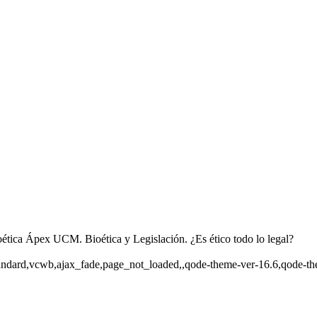
ética Ápex UCM. Bioética y Legislación. ¿Es ético todo lo legal?
t-standard,vcwb,ajax_fade,page_not_loaded,,qode-theme-ver-16.6,qode-