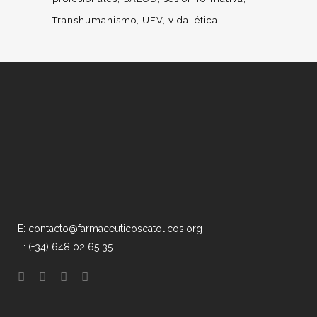
Transhumanismo
UFV
vida
ética
E: contacto@farmaceuticoscatolicos.org
T: (+34) 648 02 65 35