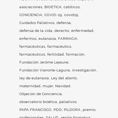
asociaciones
BIOETICA
católicos
CONCIENCIA
COVID-19
covid19
Cuidados Paliativos
defensa
defensa de la vida
derecho
enfermedad
enfermos
eutanasia
FARMACIA
farmacéuticas
farmacéutico
farmacéuticos
fertilidad
formación
Fundación Jerôme Lejeune
Fundación Vianorte-Laguna
investigación
ley de eutanasia
Ley del aborto
maternidad
mujer
Navidad
Objeción de Conciencia
observatorio bioética
paliativos
PAPA FRANCISCO
PDD
PILDORA
premio
profesionales
SALUD
sesión formativa