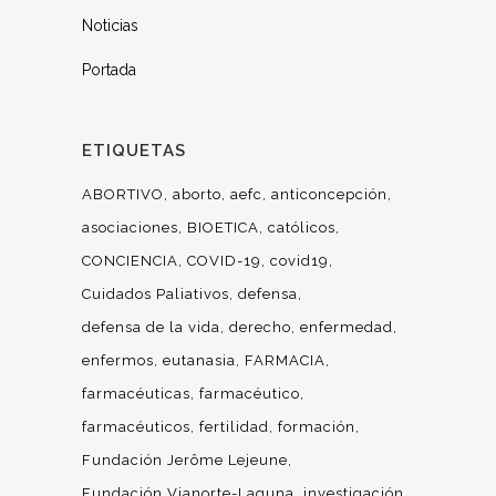
Noticias
Portada
ETIQUETAS
ABORTIVO
aborto
aefc
anticoncepción
asociaciones
BIOETICA
católicos
CONCIENCIA
COVID-19
covid19
Cuidados Paliativos
defensa
defensa de la vida
derecho
enfermedad
enfermos
eutanasia
FARMACIA
farmacéuticas
farmacéutico
farmacéuticos
fertilidad
formación
Fundación Jerôme Lejeune
Fundación Vianorte-Laguna
investigación