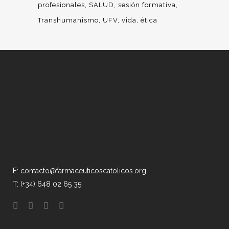
profesionales
SALUD
sesión formativa
Transhumanismo
UFV
vida
ética
E: contacto@farmaceuticoscatolicos.org
T: (+34) 648 02 65 35