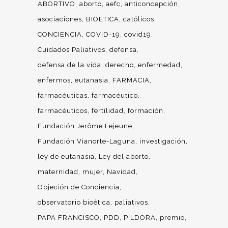
ABORTIVO
aborto
aefc
anticoncepción
asociaciones
BIOETICA
católicos
CONCIENCIA
COVID-19
covid19
Cuidados Paliativos
defensa
defensa de la vida
derecho
enfermedad
enfermos
eutanasia
FARMACIA
farmacéuticas
farmacéutico
farmacéuticos
fertilidad
formación
Fundación Jerôme Lejeune
Fundación Vianorte-Laguna
investigación
ley de eutanasia
Ley del aborto
maternidad
mujer
Navidad
Objeción de Conciencia
observatorio bioética
paliativos
PAPA FRANCISCO
PDD
PILDORA
premio