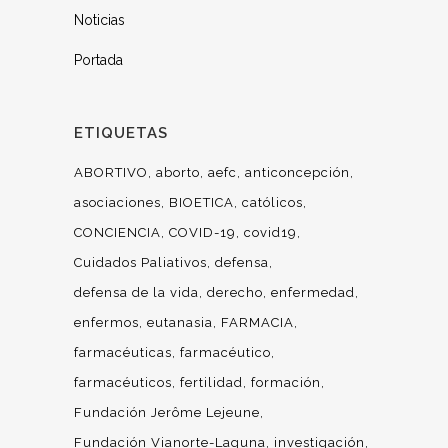
Noticias
Portada
ETIQUETAS
ABORTIVO
aborto
aefc
anticoncepción
asociaciones
BIOETICA
católicos
CONCIENCIA
COVID-19
covid19
Cuidados Paliativos
defensa
defensa de la vida
derecho
enfermedad
enfermos
eutanasia
FARMACIA
farmacéuticas
farmacéutico
farmacéuticos
fertilidad
formación
Fundación Jerôme Lejeune
Fundación Vianorte-Laguna
investigación