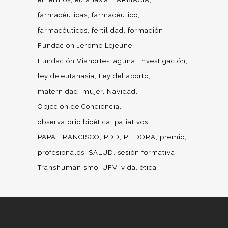
farmacéuticas
farmacéutico
farmacéuticos
fertilidad
formación
Fundación Jerôme Lejeune
Fundación Vianorte-Laguna
investigación
ley de eutanasia
Ley del aborto
maternidad
mujer
Navidad
Objeción de Conciencia
observatorio bioética
paliativos
PAPA FRANCISCO
PDD
PILDORA
premio
profesionales
SALUD
sesión formativa
Transhumanismo
UFV
vida
ética