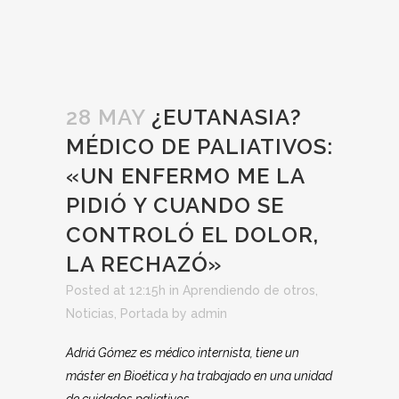
28 MAY
¿EUTANASIA?
MÉDICO DE PALIATIVOS:
«UN ENFERMO ME LA
PIDIÓ Y CUANDO SE
CONTROLÓ EL DOLOR,
LA RECHAZÓ»
Posted at 12:15h
in
Aprendiendo de otros
,
Noticias
,
Portada
by
admin
Adriá Gómez es médico internista, tiene un
máster en Bioética y ha trabajado en una unidad