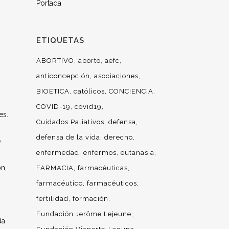
Portada
ETIQUETAS
ABORTIVO
aborto
aefc
anticoncepción
asociaciones
BIOETICA
católicos
CONCIENCIA
COVID-19
covid19
es.
Cuidados Paliativos
defensa
defensa de la vida
derecho
e
enfermedad
enfermos
eutanasia
n,
FARMACIA
farmacéuticas
farmacéutico
farmacéuticos
fertilidad
formación
Fundación Jerôme Lejeune
da