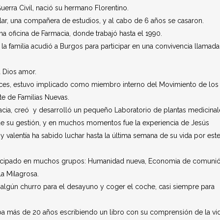
erra Civil, nació su hermano Florentino.
lar, una compañera de estudios, y al cabo de 6 años se casaron.
na oficina de Farmacia, donde trabajó hasta el 1990.
a la familia acudió a Burgos para participar en una convivencia llamada
 Dios amor.
ces, estuvo implicado como miembro interno del Movimiento de los
e de Familias Nuevas.
cia, creó y desarrolló un pequeño Laboratorio de plantas medicinal
o de su gestión, y en muchos momentos fue la experiencia de Jesús
 valentía ha sabido luchar hasta la última semana de su vida por est
articipado en muchos grupos: Humanidad nueva, Economia de comunió
a Milagrosa.
a, algún churro para el desayuno y coger el coche, casi siempre para
vaba más de 20 años escribiendo un libro con su comprensión de la vi