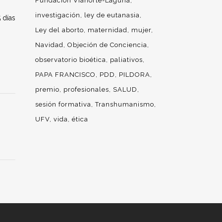
Fundación Vianorte-Laguna
investigación
ley de eutanasia
 días
Ley del aborto
maternidad
mujer
Navidad
Objeción de Conciencia
observatorio bioética
paliativos
PAPA FRANCISCO
PDD
PILDORA
premio
profesionales
SALUD
sesión formativa
Transhumanismo
UFV
vida
ética