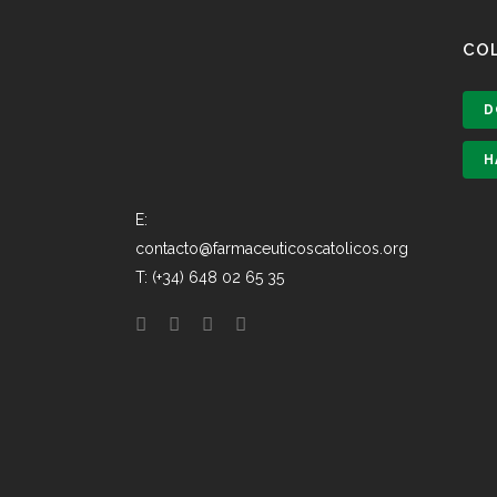
CO
D
H
E:
contacto@farmaceuticoscatolicos.org
T: (+34) 648 02 65 35