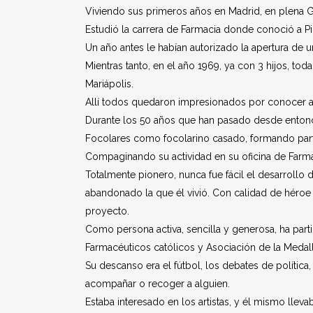
Viviendo sus primeros años en Madrid, en plena Gu
Estudió la carrera de Farmacia donde conoció a Pi
Un año antes le habían autorizado la apertura de u
Mientras tanto, en el año 1969, ya con 3 hijos, tod
Mariápolis.
Allí todos quedaron impresionados por conocer a
Durante los 50 años que han pasado desde enton
Focolares como focolarino casado, formando part
Compaginando su actividad en su oficina de Farma
Totalmente pionero, nunca fue fácil el desarroll
abandonado la que él vivió. Con calidad de héroe y
proyecto.
Como persona activa, sencilla y generosa, ha p
Farmacéuticos católicos y Asociación de la Medall
Su descanso era el fútbol, los debates de polític
acompañar o recoger a alguien.
Estaba interesado en los artistas, y él mismo lle