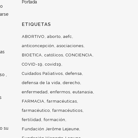
Portada
do
iarse
ETIQUETAS
ABORTIVO
aborto
aefc
anticoncepción
asociaciones
las
BIOETICA
católicos
CONCIENCIA
COVID-19
covid19
Cuidados Paliativos
defensa
so ,
defensa de la vida
derecho
enfermedad
enfermos
eutanasia
s
FARMACIA
farmacéuticas
farmacéutico
farmacéuticos
fertilidad
formación
bo su
Fundación Jerôme Lejeune