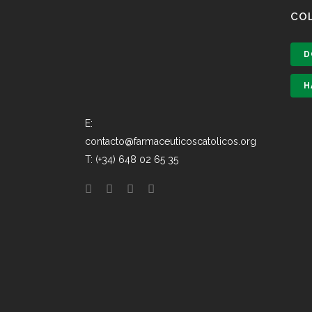
CO
D
H
E:
contacto@farmaceuticoscatolicos.org
T: (+34) 648 02 65 35