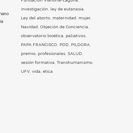
Fundación Vianorte-Laguna
investigación
ley de eutanasia
umano
Ley del aborto
maternidad
mujer
ia
Navidad
Objeción de Conciencia
observatorio bioética
paliativos
PAPA FRANCISCO
PDD
PILDORA
premio
profesionales
SALUD
sesión formativa
Transhumanismo
UFV
vida
ética