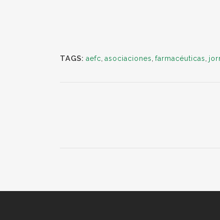
TAGS:
aefc
,
asociaciones
,
farmacéuticas
,
jo