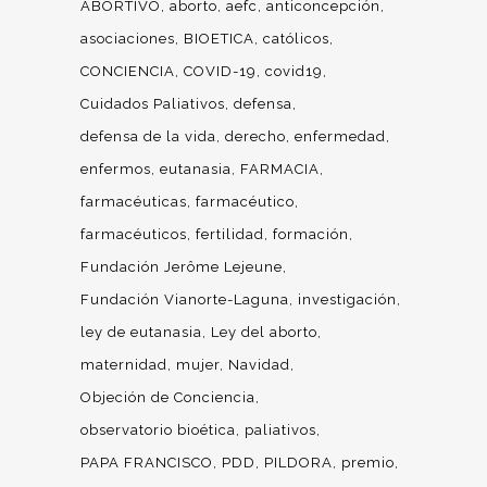
ABORTIVO
aborto
aefc
anticoncepción
asociaciones
BIOETICA
católicos
CONCIENCIA
COVID-19
covid19
Cuidados Paliativos
defensa
defensa de la vida
derecho
enfermedad
enfermos
eutanasia
FARMACIA
farmacéuticas
farmacéutico
farmacéuticos
fertilidad
formación
Fundación Jerôme Lejeune
Fundación Vianorte-Laguna
investigación
ley de eutanasia
Ley del aborto
maternidad
mujer
Navidad
Objeción de Conciencia
observatorio bioética
paliativos
PAPA FRANCISCO
PDD
PILDORA
premio