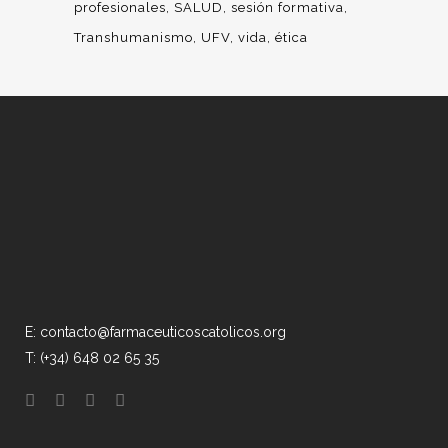
profesionales
SALUD
sesión formativa
Transhumanismo
UFV
vida
ética
E: contacto@farmaceuticoscatolicos.org
T: (+34) 648 02 65 35