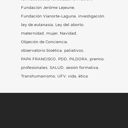
Fundación Jerôme Lejeune
Fundación Vianorte-Laguna
investigación
ley de eutanasia
Ley del aborto
maternidad
mujer
Navidad
Objeción de Conciencia
observatorio bioética
paliativos
PAPA FRANCISCO
PDD
PILDORA
premio
profesionales
SALUD
sesión formativa
Transhumanismo
UFV
vida
ética