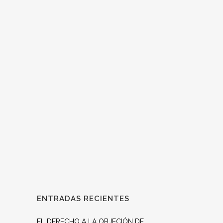
Ref.: Alina Tufani - Vatican News /
conferenciaepiscopal.es Testamento vital un
desafío a la eutanasia Manifestar la voluntad
anticipada de recibir tratamientos paliativos
para aliviar el sufrimiento sin recurrir a la
eutanasia es la propuesta de la Iglesia para
contrarrestar la difusión de la muerte como
alternativa...
ENTRADAS RECIENTES
EL DERECHO A LA OBJECIÓN DE