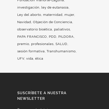
Fundación Vianorte-Laguna
investigación
ley de eutanasia
Ley del aborto
maternidad
mujer
Navidad
Objeción de Conciencia
observatorio bioética
paliativos
PAPA FRANCISCO
PDD
PILDORA
premio
profesionales
SALUD
sesión formativa
Transhumanismo
UFV
vida
ética
SUSCRÍBETE A NUESTRA
NEWSLETTER