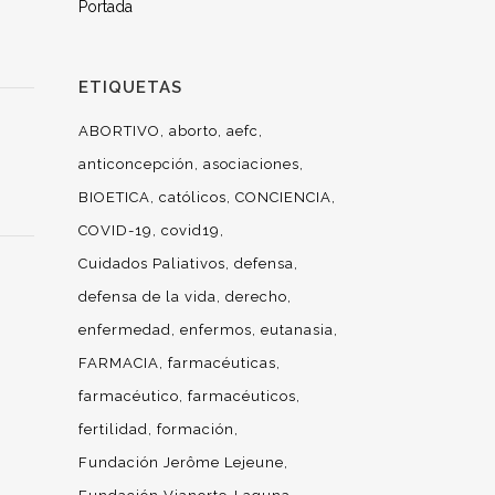
Portada
ETIQUETAS
ABORTIVO
aborto
aefc
anticoncepción
asociaciones
BIOETICA
católicos
CONCIENCIA
COVID-19
covid19
Cuidados Paliativos
defensa
defensa de la vida
derecho
enfermedad
enfermos
eutanasia
FARMACIA
farmacéuticas
farmacéutico
farmacéuticos
fertilidad
formación
Fundación Jerôme Lejeune