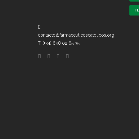
H
E:
contacto@farmaceuticoscatolicos.org
T: (+34) 648 02 65 35