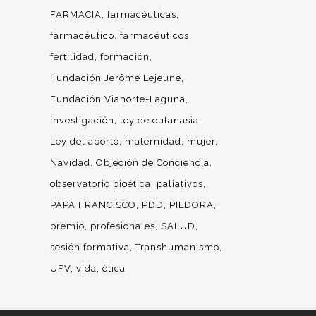
FARMACIA
farmacéuticas
farmacéutico
farmacéuticos
fertilidad
formación
Fundación Jerôme Lejeune
Fundación Vianorte-Laguna
investigación
ley de eutanasia
Ley del aborto
maternidad
mujer
Navidad
Objeción de Conciencia
observatorio bioética
paliativos
PAPA FRANCISCO
PDD
PILDORA
premio
profesionales
SALUD
sesión formativa
Transhumanismo
UFV
vida
ética