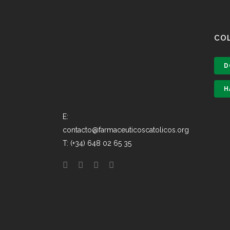
CO
D
H
E:
contacto@farmaceuticoscatolicos.org
T: (+34) 648 02 65 35