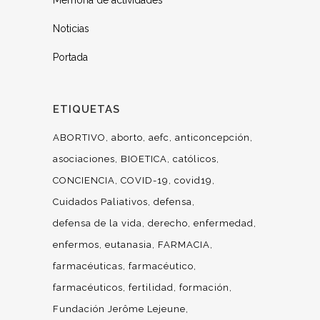
Memoria de actividades
Noticias
Portada
ETIQUETAS
ABORTIVO
aborto
aefc
anticoncepción
asociaciones
BIOETICA
católicos
CONCIENCIA
COVID-19
covid19
Cuidados Paliativos
defensa
defensa de la vida
derecho
enfermedad
enfermos
eutanasia
FARMACIA
farmacéuticas
farmacéutico
farmacéuticos
fertilidad
formación
Fundación Jerôme Lejeune