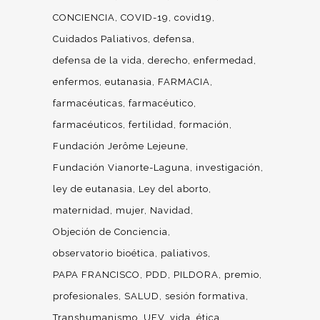
CONCIENCIA
COVID-19
covid19
Cuidados Paliativos
defensa
defensa de la vida
derecho
enfermedad
enfermos
eutanasia
FARMACIA
farmacéuticas
farmacéutico
farmacéuticos
fertilidad
formación
Fundación Jerôme Lejeune
Fundación Vianorte-Laguna
investigación
ley de eutanasia
Ley del aborto
maternidad
mujer
Navidad
Objeción de Conciencia
observatorio bioética
paliativos
PAPA FRANCISCO
PDD
PILDORA
premio
profesionales
SALUD
sesión formativa
Transhumanismo
UFV
vida
ética