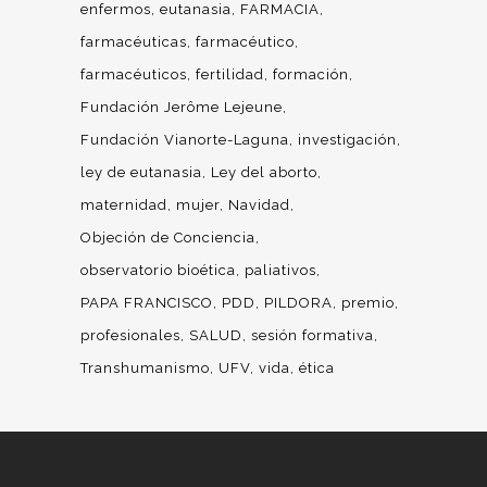
enfermos
eutanasia
FARMACIA
farmacéuticas
farmacéutico
farmacéuticos
fertilidad
formación
Fundación Jerôme Lejeune
Fundación Vianorte-Laguna
investigación
ley de eutanasia
Ley del aborto
maternidad
mujer
Navidad
Objeción de Conciencia
observatorio bioética
paliativos
PAPA FRANCISCO
PDD
PILDORA
premio
profesionales
SALUD
sesión formativa
Transhumanismo
UFV
vida
ética