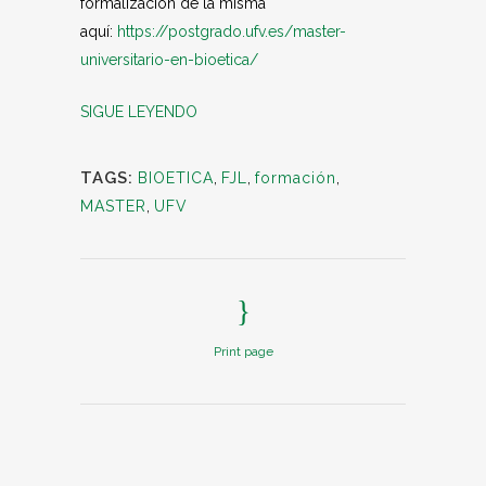
formalización de la misma
aquí:
https://postgrado.ufv.es/master-
universitario-en-bioetica/
SIGUE LEYENDO
TAGS:
BIOETICA
,
FJL
,
formación
,
MASTER
,
UFV
Print page