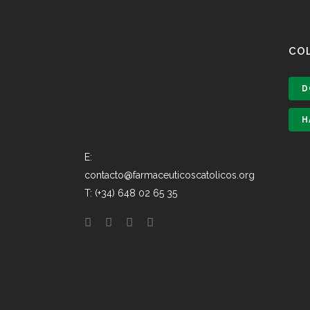
CO
D
H
E:
contacto@farmaceuticoscatolicos.org
T: (+34) 648 02 65 35