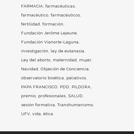
FARMACIA
farmacéuticas
farmacéutico
farmacéuticos
fertilidad
formación
Fundación Jerôme Lejeune
Fundación Vianorte-Laguna
investigación
ley de eutanasia
Ley del aborto
maternidad
mujer
Navidad
Objeción de Conciencia
observatorio bioética
paliativos
PAPA FRANCISCO
PDD
PILDORA
premio
profesionales
SALUD
sesión formativa
Transhumanismo
UFV
vida
ética