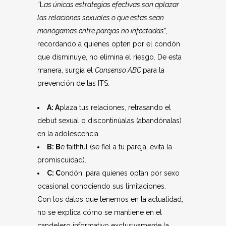
“L
as únicas estrategias efectivas son aplazar
las relaciones sexuales o que estas sean
monógamas entre parejas no infectadas
”,
recordando a quienes opten por el condón
que disminuye, no elimina el riesgo. De esta
manera, surgía el
Consenso ABC
para la
prevención de las ITS:
A: A
plaza tus relaciones, retrasando el
debut sexual o discontinúalas (abandónalas)
en la adolescencia.
B: B
e faithful (se fiel a tu pareja, evita la
promiscuidad).
C: C
ondón, para quienes optan por sexo
ocasional conociendo sus limitaciones.
Con los datos que tenemos en la actualidad,
no se explica cómo se mantiene en el
candelero informativo exclusivamente la