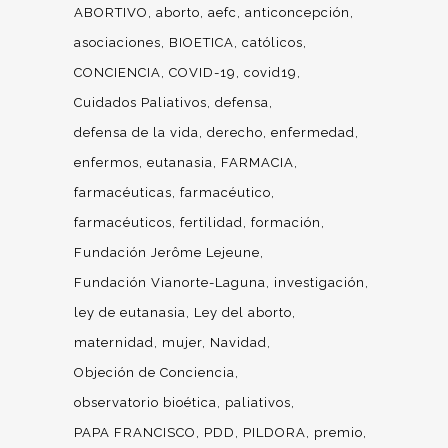
ABORTIVO
aborto
aefc
anticoncepción
asociaciones
BIOETICA
católicos
CONCIENCIA
COVID-19
covid19
Cuidados Paliativos
defensa
defensa de la vida
derecho
enfermedad
enfermos
eutanasia
FARMACIA
farmacéuticas
farmacéutico
farmacéuticos
fertilidad
formación
Fundación Jerôme Lejeune
Fundación Vianorte-Laguna
investigación
ley de eutanasia
Ley del aborto
maternidad
mujer
Navidad
Objeción de Conciencia
observatorio bioética
paliativos
PAPA FRANCISCO
PDD
PILDORA
premio