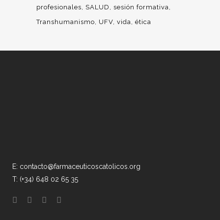
profesionales
SALUD
sesión formativa
Transhumanismo
UFV
vida
ética
E: contacto@farmaceuticoscatolicos.org
T: (+34) 648 02 65 35