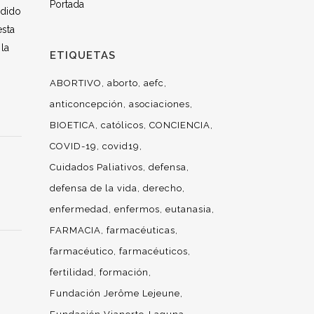
Portada
ndido
esta
 la
ETIQUETAS
ABORTIVO
aborto
aefc
anticoncepción
asociaciones
BIOETICA
católicos
CONCIENCIA
COVID-19
covid19
Cuidados Paliativos
defensa
defensa de la vida
derecho
enfermedad
enfermos
eutanasia
FARMACIA
farmacéuticas
farmacéutico
farmacéuticos
fertilidad
formación
Fundación Jerôme Lejeune