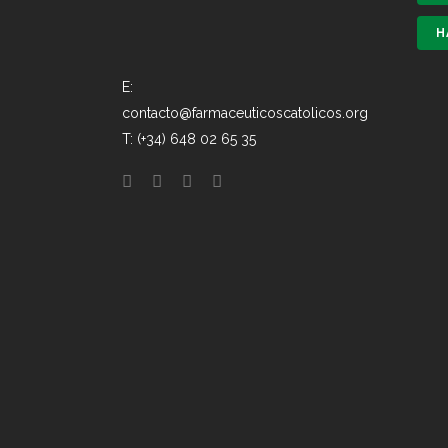
H
E:
contacto@farmaceuticoscatolicos.org
T: (+34) 648 02 65 35