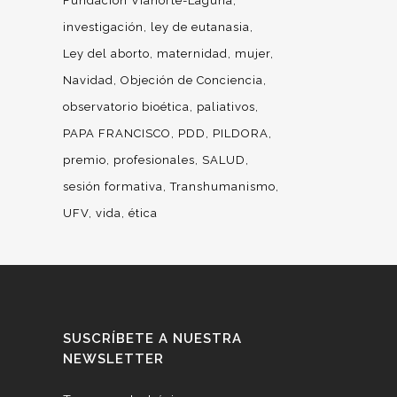
Fundación Vianorte-Laguna
investigación
ley de eutanasia
Ley del aborto
maternidad
mujer
Navidad
Objeción de Conciencia
observatorio bioética
paliativos
PAPA FRANCISCO
PDD
PILDORA
premio
profesionales
SALUD
sesión formativa
Transhumanismo
UFV
vida
ética
SUSCRÍBETE A NUESTRA
NEWSLETTER