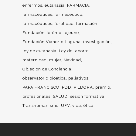
enfermos
eutanasia
FARMACIA
farmacéuticas
farmacéutico
farmacéuticos
fertilidad
formación
Fundación Jerôme Lejeune
Fundación Vianorte-Laguna
investigación
ley de eutanasia
Ley del aborto
maternidad
mujer
Navidad
Objeción de Conciencia
observatorio bioética
paliativos
PAPA FRANCISCO
PDD
PILDORA
premio
profesionales
SALUD
sesión formativa
Transhumanismo
UFV
vida
ética