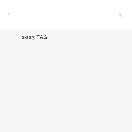
2023 TAG
07
May