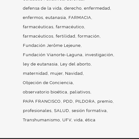
defensa de la vida
derecho
enfermedad
enfermos
eutanasia
FARMACIA
farmacéuticas
farmacéutico
farmacéuticos
fertilidad
formación
Fundación Jerôme Lejeune
Fundación Vianorte-Laguna
investigación
ley de eutanasia
Ley del aborto
maternidad
mujer
Navidad
Objeción de Conciencia
observatorio bioética
paliativos
PAPA FRANCISCO
PDD
PILDORA
premio
profesionales
SALUD
sesión formativa
Transhumanismo
UFV
vida
ética