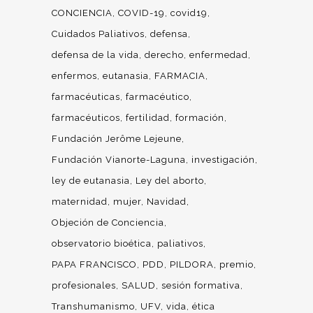
CONCIENCIA
COVID-19
covid19
Cuidados Paliativos
defensa
defensa de la vida
derecho
enfermedad
enfermos
eutanasia
FARMACIA
farmacéuticas
farmacéutico
farmacéuticos
fertilidad
formación
Fundación Jerôme Lejeune
Fundación Vianorte-Laguna
investigación
ley de eutanasia
Ley del aborto
maternidad
mujer
Navidad
Objeción de Conciencia
observatorio bioética
paliativos
PAPA FRANCISCO
PDD
PILDORA
premio
profesionales
SALUD
sesión formativa
Transhumanismo
UFV
vida
ética