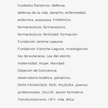
Cuidados Paliativos
defensa
defensa de la vida
derecho
enfermedad
enfermos
eutanasia
FARMACIA
farmacéuticas
farmacéutico
farmacéuticos
fertilidad
formación
Fundación Jerôme Lejeune
Fundación Vianorte-Laguna
investigación
ley de eutanasia
Ley del aborto
maternidad
mujer
Navidad
Objeción de Conciencia
observatorio bioética
paliativos
PAPA FRANCISCO
PDD
PILDORA
premio
profesionales
SALUD
sesión formativa
Transhumanismo
UFV
vida
ética