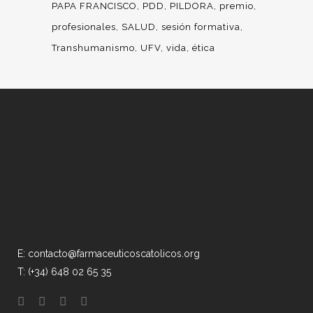
PAPA FRANCISCO
PDD
PILDORA
premio
profesionales
SALUD
sesión formativa
Transhumanismo
UFV
vida
ética
E: contacto@farmaceuticoscatolicos.org
T: (+34) 648 02 65 35