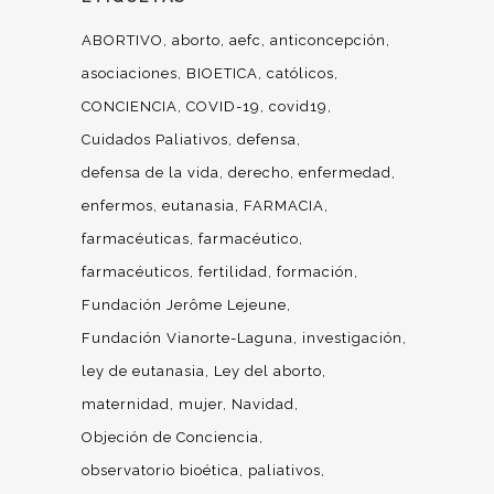
ABORTIVO
aborto
aefc
anticoncepción
asociaciones
BIOETICA
católicos
CONCIENCIA
COVID-19
covid19
Cuidados Paliativos
defensa
defensa de la vida
derecho
enfermedad
enfermos
eutanasia
FARMACIA
farmacéuticas
farmacéutico
farmacéuticos
fertilidad
formación
Fundación Jerôme Lejeune
Fundación Vianorte-Laguna
investigación
ley de eutanasia
Ley del aborto
maternidad
mujer
Navidad
Objeción de Conciencia
observatorio bioética
paliativos