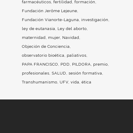
farmacéuticos
fertilidad
formación
Fundación Jerôme Lejeune
Fundación Vianorte-Laguna
investigación
ley de eutanasia
Ley del aborto
maternidad
mujer
Navidad
Objeción de Conciencia
observatorio bioética
paliativos
PAPA FRANCISCO
PDD
PILDORA
premio
profesionales
SALUD
sesión formativa
Transhumanismo
UFV
vida
ética