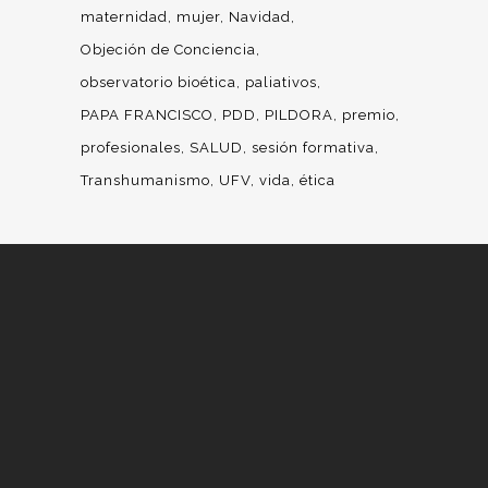
maternidad
mujer
Navidad
Objeción de Conciencia
observatorio bioética
paliativos
PAPA FRANCISCO
PDD
PILDORA
premio
profesionales
SALUD
sesión formativa
Transhumanismo
UFV
vida
ética