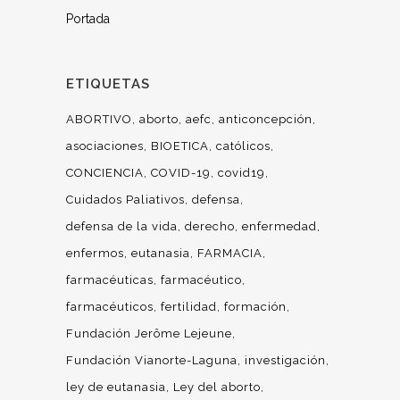
Portada
ETIQUETAS
ABORTIVO
aborto
aefc
anticoncepción
asociaciones
BIOETICA
católicos
CONCIENCIA
COVID-19
covid19
Cuidados Paliativos
defensa
defensa de la vida
derecho
enfermedad
enfermos
eutanasia
FARMACIA
farmacéuticas
farmacéutico
farmacéuticos
fertilidad
formación
Fundación Jerôme Lejeune
Fundación Vianorte-Laguna
investigación
ley de eutanasia
Ley del aborto