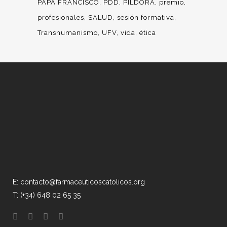
PAPA FRANCISCO
PDD
PILDORA
premio
profesionales
SALUD
sesión formativa
Transhumanismo
UFV
vida
ética
E: contacto@farmaceuticoscatolicos.org
T: (+34) 648 02 65 35