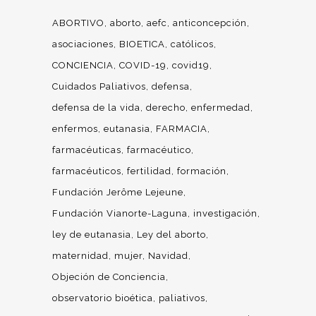
ABORTIVO
aborto
aefc
anticoncepción
asociaciones
BIOETICA
católicos
CONCIENCIA
COVID-19
covid19
Cuidados Paliativos
defensa
defensa de la vida
derecho
enfermedad
enfermos
eutanasia
FARMACIA
farmacéuticas
farmacéutico
farmacéuticos
fertilidad
formación
Fundación Jerôme Lejeune
Fundación Vianorte-Laguna
investigación
ley de eutanasia
Ley del aborto
maternidad
mujer
Navidad
Objeción de Conciencia
observatorio bioética
paliativos