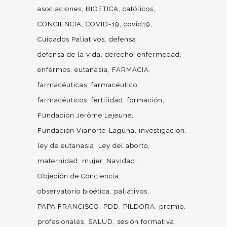
asociaciones
BIOETICA
católicos
CONCIENCIA
COVID-19
covid19
Cuidados Paliativos
defensa
defensa de la vida
derecho
enfermedad
enfermos
eutanasia
FARMACIA
farmacéuticas
farmacéutico
farmacéuticos
fertilidad
formación
Fundación Jerôme Lejeune
Fundación Vianorte-Laguna
investigación
ley de eutanasia
Ley del aborto
maternidad
mujer
Navidad
Objeción de Conciencia
observatorio bioética
paliativos
PAPA FRANCISCO
PDD
PILDORA
premio
profesionales
SALUD
sesión formativa