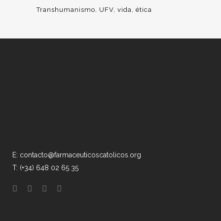
Transhumanismo
UFV
vida
ética
E: contacto@farmaceuticoscatolicos.org
T: (+34) 648 02 65 35