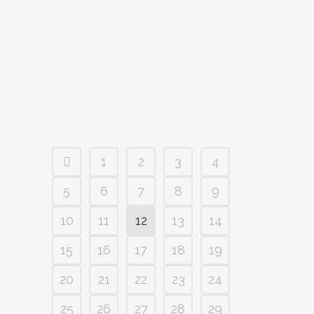
PRESERVATIVO (ENTREGA 1)
Por Pablo Pascual Villoria. 24 abril 2024
Hace unas semanas el preservativo saltó
a los medios tras la propuesta de la
ministra de sanidad...
1
2
3
4
5
6
7
8
9
10
11
12
13
14
15
16
17
18
19
20
21
22
23
24
25
26
27
28
29