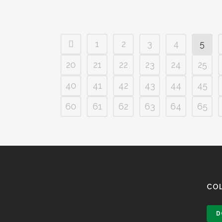
1
2
3
4
5
20
21
22
23
24
25
40
41
42
43
44
45
60
61
62
63
64
65
CO
D