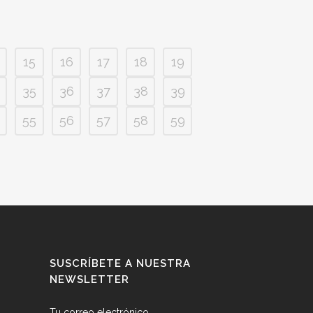
15
16
17
18
19
35
36
37
38
39
55
56
57
58
59
SUSCRÍBETE A NUESTRA
NEWSLETTER
Tu correo electrónico