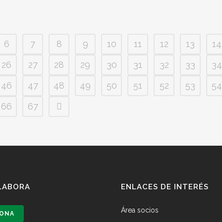
6
7
8
9
10
11
12
13
14
26
27
28
29
30
31
32
33
34
46
47
48
49
50
51
52
53
54
66
67
LABORA
ENLACES DE INTERÉS
Área socios
ONA