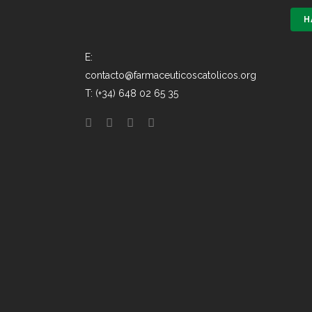
H
E:
contacto@farmaceuticoscatolicos.org
T: (+34) 648 02 65 35