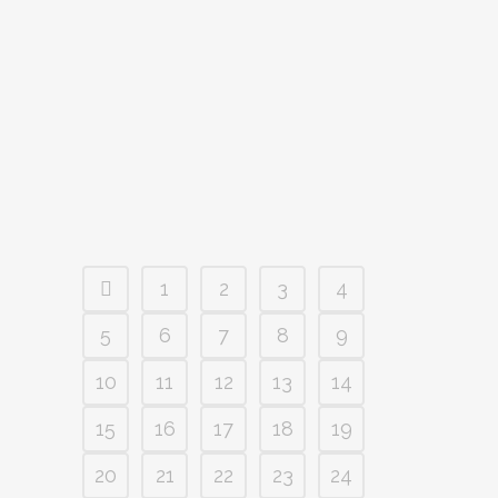
Ref.: www.religionenlibertad.com J.M.C.
29 marzo 2022 08:35 En 2015, un
farmacéutico sevillano, Luis Melgarejo,
emprendió una descomunal batalla
contra la administración pública. El
motivo, su negativa a...
1
2
3
4
5
6
7
8
9
10
11
12
13
14
15
16
17
18
19
20
21
22
23
24