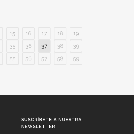
 carta...
15
16
17
18
19
35
36
37
38
39
55
56
57
58
59
SUSCRÍBETE A NUESTRA
NEWSLETTER