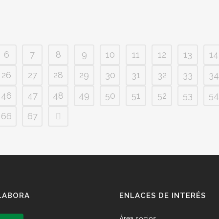
género. Y la
6
7
8
9
10
11
12
13
14
26
27
28
29
30
31
32
33
34
46
47
48
49
50
51
52
53
54
66
67
LABORA
ENLACES DE INTERÉS
Área socios