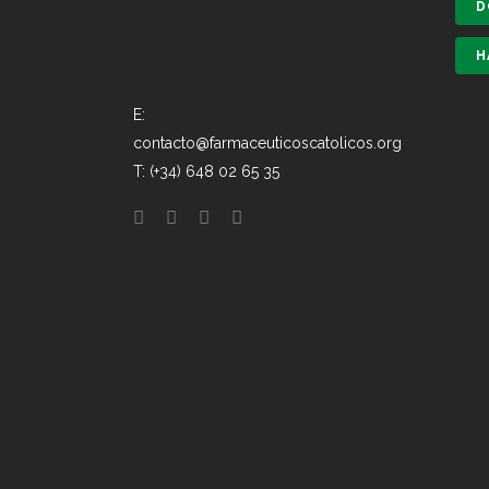
D
H
E:
contacto@farmaceuticoscatolicos.org
T: (+34) 648 02 65 35