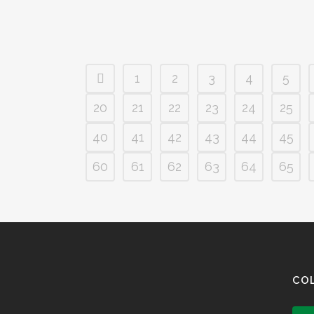
1
2
3
4
5
20
21
22
23
24
25
40
41
42
43
44
45
60
61
62
63
64
65
CO