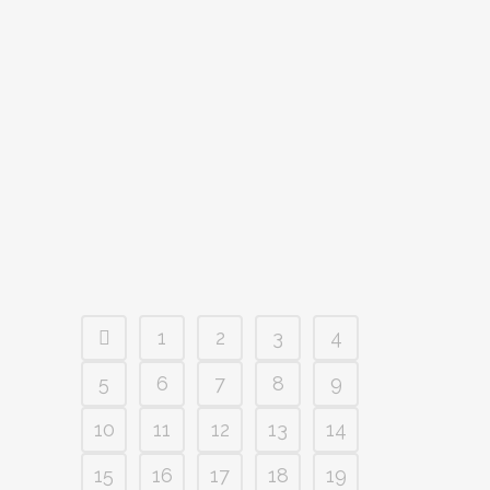
CAMPAÑA
#CUIDA2DEPRINCIPIOAFIN.
ICOMEM
Ref.: icomem.es La Organización Médica
colegial de España (CGCOM), el Ilustre
Colegio Oficial de Enfermería de Madrid
(CODEM),el Ilustre Colegio Oficial de
Médicos de...
1
2
3
4
5
6
7
8
9
10
11
12
13
14
15
16
17
18
19