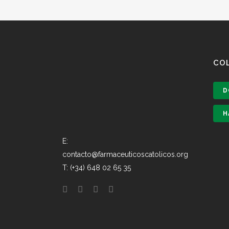
CO
D
H
E:
contacto@farmaceuticoscatolicos.org
T: (+34) 648 02 65 35