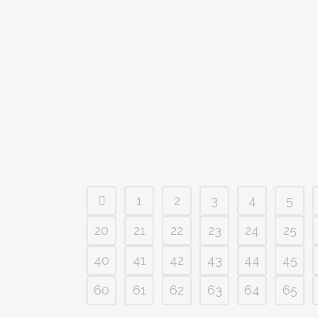
SAGRARIO DE SAN LUIS GONZAGA,
MONASTERIO SANTA ANA Y SAN JOSÉ
Con motivo de la fiesta de la beata Mª Sagrario,
carmelita, farmacéutica y mártir, os animamos a
asistir a la solemne Eucaristía que...
1
2
3
4
5
20
21
22
23
24
25
40
41
42
43
44
45
60
61
62
63
64
65