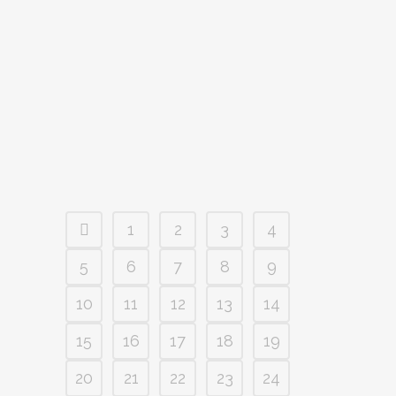
LA PERSONA MAYOR
Ref.: www.bioeticaweb.com por Vicente
Bellver Capella Indice Introducción Los
agentes del cuidado en las residencias
de mayores Las instituciones Los
profesionales Las familias y...
1
2
3
4
5
6
7
8
9
10
11
12
13
14
15
16
17
18
19
20
21
22
23
24