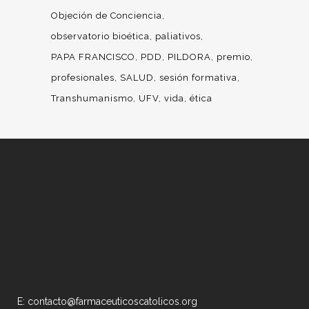
Objeción de Conciencia
observatorio bioética
paliativos
PAPA FRANCISCO
PDD
PILDORA
premio
profesionales
SALUD
sesión formativa
Transhumanismo
UFV
vida
ética
E: contacto@farmaceuticoscatolicos.org