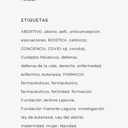
ETIQUETAS
ABORTIVO
aborto
aefc
anticoncepción
asociaciones
BIOETICA
católicos
CONCIENCIA
COVID-19
covid19
Cuidados Paliativos
defensa
defensa de la vida
derecho
enfermedad
enfermos
eutanasia
FARMACIA
farmacéuticas
farmacéutico
farmacéuticos
fertilidad
formación
Fundación Jerôme Lejeune
Fundación Vianorte-Laguna
investigación
ley de eutanasia
Ley del aborto
maternidad
mujer
Navidad