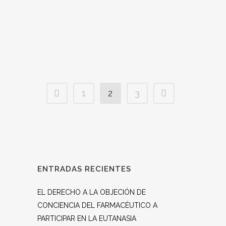
Esperamos veros allí, es una ocasión
magnífica para encontrarnos. ...
1
2
3
ENTRADAS RECIENTES
EL DERECHO A LA OBJECIÓN DE
CONCIENCIA DEL FARMACÉUTICO A
PARTICIPAR EN LA EUTANASIA