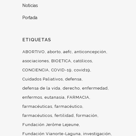
Noticias
Portada
ETIQUETAS
ABORTIVO
aborto
aefc
anticoncepción
asociaciones
BIOETICA
católicos
CONCIENCIA
COVID-19
covid19
Cuidados Paliativos
defensa
defensa de la vida
derecho
enfermedad
enfermos
eutanasia
FARMACIA
farmacéuticas
farmacéutico
farmacéuticos
fertilidad
formación
Fundación Jerôme Lejeune
Fundación Vianorte-Laguna
investigación