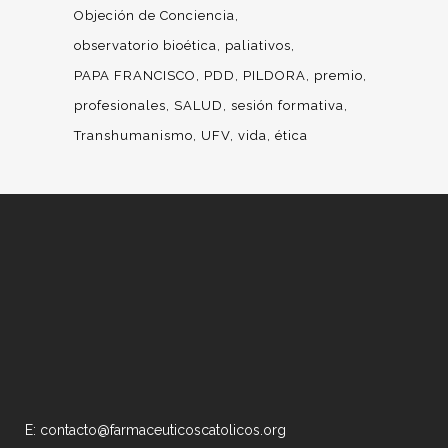
Objeción de Conciencia
observatorio bioética
paliativos
PAPA FRANCISCO
PDD
PILDORA
premio
profesionales
SALUD
sesión formativa
Transhumanismo
UFV
vida
ética
E: contacto@farmaceuticoscatolicos.org