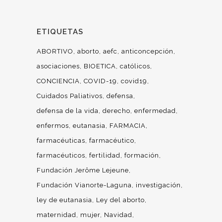
ETIQUETAS
ABORTIVO
aborto
aefc
anticoncepción
asociaciones
BIOETICA
católicos
CONCIENCIA
COVID-19
covid19
Cuidados Paliativos
defensa
defensa de la vida
derecho
enfermedad
enfermos
eutanasia
FARMACIA
farmacéuticas
farmacéutico
farmacéuticos
fertilidad
formación
Fundación Jerôme Lejeune
Fundación Vianorte-Laguna
investigación
ley de eutanasia
Ley del aborto
maternidad
mujer
Navidad